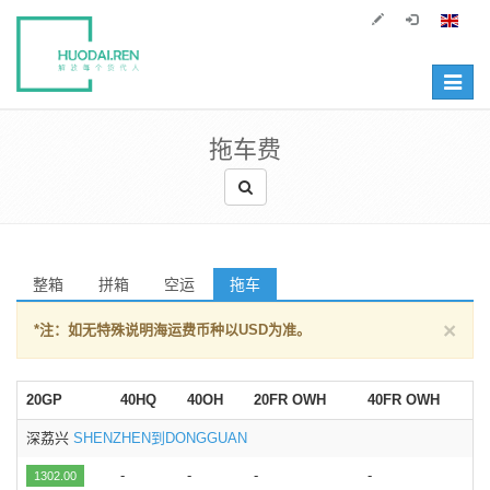
Toggle
navigat
拖车费
整箱
拼箱
空运
拖车
×
*注：如无特殊说明海运费币种以USD为准。
20GP
40HQ
40OH
20FR OWH
40FR OWH
深荔兴
SHENZHEN到DONGGUAN
-
-
-
-
1302.00