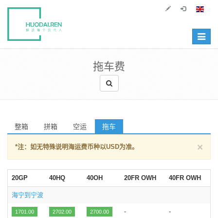
Toggle
navigat
拖车费
整箱
拼箱
空运
拖车
×
*注：如无特殊说明海运费币种以USD为准。
20GP
40HQ
40OH
20FR OWH
40FR OWH
海宁到宁波
-
-
1701.00
2702.00
2700.00