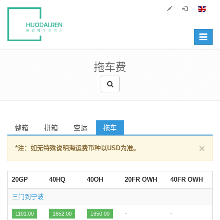
Toggle
navigat
拖车费
整箱
拼箱
空运
拖车
×
*注：如无特殊说明海运费币种以USD为准。
20GP
40HQ
40OH
20FR OWH
40FR OWH
三门到宁波
-
-
1101.00
1652.00
1650.00