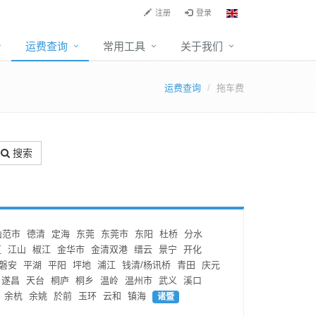
注册
登录
运费查询
常用工具
关于我们
运费查询
拖车费
搜索
山范市
德清
定海
东莞
东莞市
东阳
杜桥
分水
区
江山
椒江
金华市
金清双港
缙云
景宁
开化
磐安
平湖
平阳
坪地
浦江
钱清/杨讯桥
青田
庆元
遂昌
天台
桐庐
桐乡
温岭
温州市
武义
溪口
余杭
余姚
於前
玉环
云和
镇海
诸暨