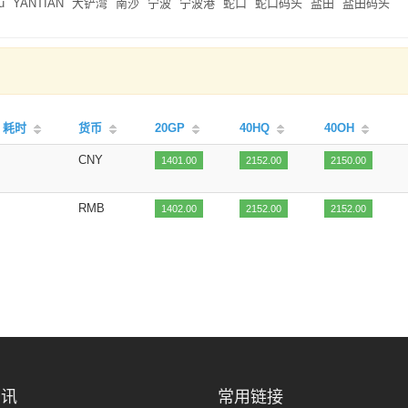
u
YANTIAN
大铲湾
南沙
宁波
宁波港
蛇口
蛇口码头
盐田
盐田码头
耗时
货币
20GP
40HQ
40OH
CNY
1401.00
2152.00
2150.00
RMB
1402.00
2152.00
2152.00
资讯
常用链接