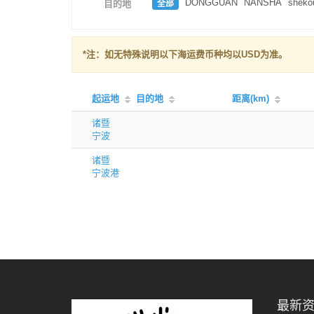
DONGGUAN
NANSHA
sheko
全部
目的地
*注：如无特殊说明以下海运费币种均以USD为准。
起运地
目的地
距离(km)
诸暨
宁波
诸暨
宁波港
最新