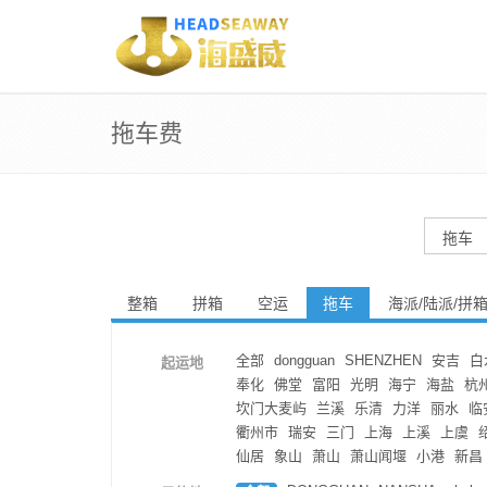
拖车费
整箱
拼箱
空运
拖车
海派/陆派/拼
全部
dongguan
SHENZHEN
安吉
白
起运地
奉化
佛堂
富阳
光明
海宁
海盐
杭
坎门大麦屿
兰溪
乐清
力洋
丽水
临
衢州市
瑞安
三门
上海
上溪
上虞
仙居
象山
萧山
萧山闻堰
小港
新昌