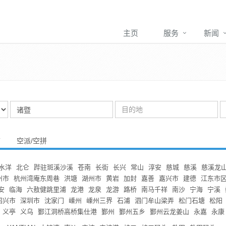
主页
服务
新闻
箱
空派/空拼
水洋
北仑
跸驻斑溪沙溪
苍南
长街
长兴
常山
淳安
慈城
慈溪
慈溪龙
州市
杭州湾庵东周巷
洪塘
湖州市
黄岩
加封
嘉善
嘉兴市
建德
江东市
安
临海
六敖健跳里浦
龙港
龙泉
龙游
路桥
南马千祥
南沙
宁海
宁溪
绍兴市
深圳市
沈家门
嵊州
嵊州三界
石浦
泗门牟山梁弄
松门石塘
松阳
义亭
义乌
鄞江洞桥高桥集仕港
鄞州
鄞州五乡
鄞州云龙姜山
永嘉
永康