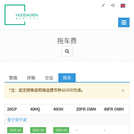
Toggle
navigat
拖车费
整箱
拼箱
空运
拖车
×
*注：如无特殊说明海运费币种以USD为准。
20GP
40HQ
40OH
20FR OWH
40FR OWH
景宁到宁波
-
-
2301.00
3552.00
3550.00