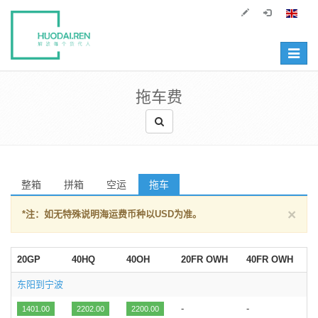
Toggle
navigat
拖车费
整箱
拼箱
空运
拖车
×
*注：如无特殊说明海运费币种以USD为准。
20GP
40HQ
40OH
20FR OWH
40FR OWH
东阳到宁波
-
-
1401.00
2202.00
2200.00