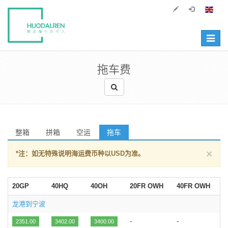
Toggle
navigat
拖车费
整箱
拼箱
空运
拖车
×
*注：如无特殊说明海运费币种以USD为准。
20GP
40HQ
40OH
20FR OWH
40FR OWH
龙港到宁波
-
-
2351.00
3402.00
3400.00